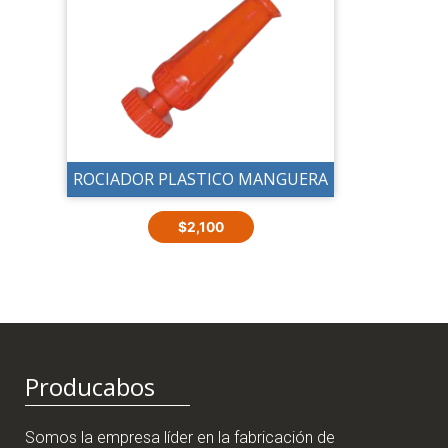
ROCIADOR PLASTICO MANGUERA
$
2,100
Producabos
Somos la empresa líder en la fabricación de