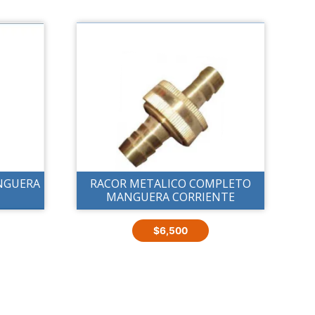
NGUERA
RACOR METALICO COMPLETO
MANGUERA CORRIENTE
$
6,500