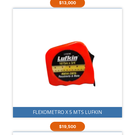
$
13,000
FLEXOMETRO X 5 MTS LUFKIN
$
19,500