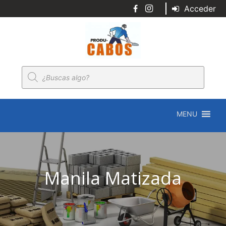
Acceder
Búsqueda
de
productos
MENU
Manila Matizada