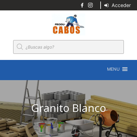
Acceder
Búsqueda
de
productos
MENU
Granito Blanco