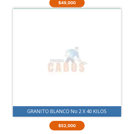
$
49,000
GRANITO BLANCO No 2 X 40 KILOS
$
52,000