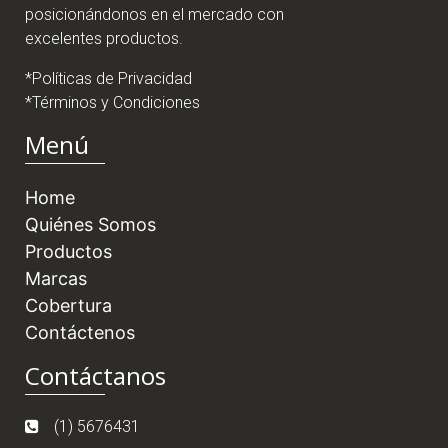
posicionándonos en el mercado con
excelentes productos.
*Políticas de Privacidad
*Términos y Condiciones
Menú
Home
Quiénes Somos
Productos
Marcas
Cobertura
Contáctenos
Contáctanos
(1) 5676431