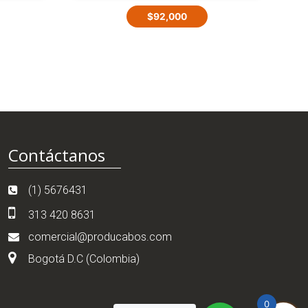
$
92,000
Contáctanos
(1) 5676431
313 420 8631
comercial@producabos.com
Bogotá D.C (Colombia)
0