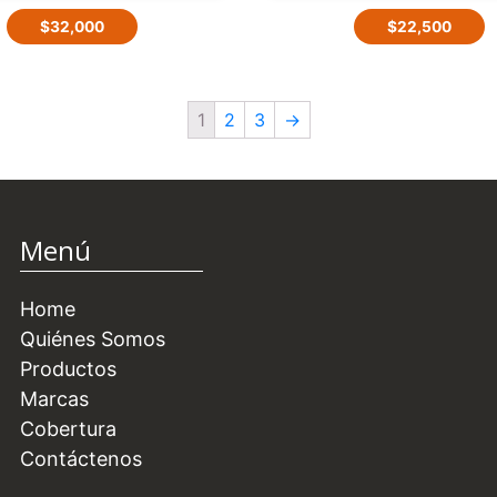
$
32,000
$
22,500
1
2
3
→
Menú
Home
Quiénes Somos
Productos
Marcas
Cobertura
Contáctenos