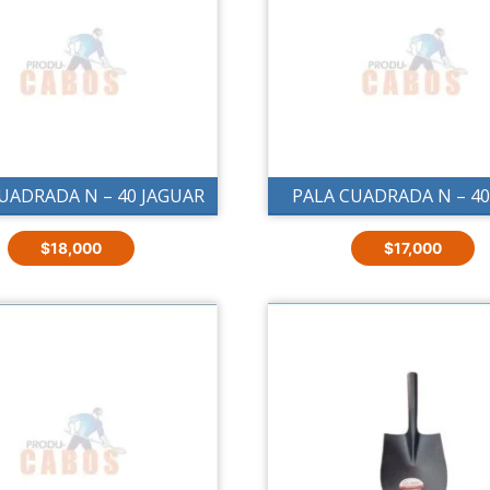
UADRADA N – 40 JAGUAR
PALA CUADRADA N – 40
$
18,000
$
17,000