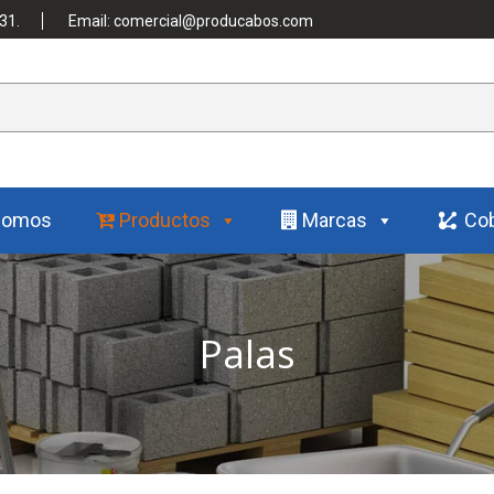
31.
Email: comercial@producabos.com
Somos
Productos
Marcas
Cob
Palas