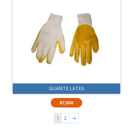
GUANTE LATEX
$
7,300
1
2
→