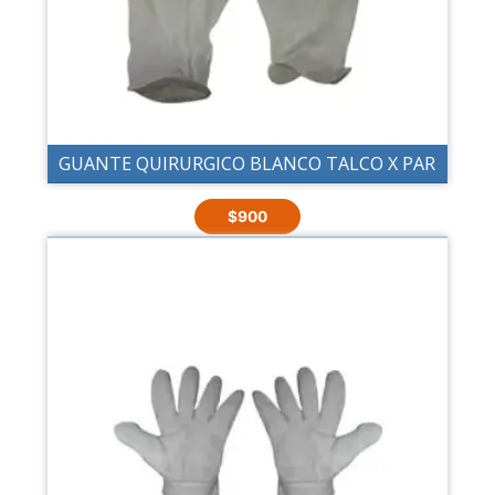
GUANTE QUIRURGICO BLANCO TALCO X PAR
$
900