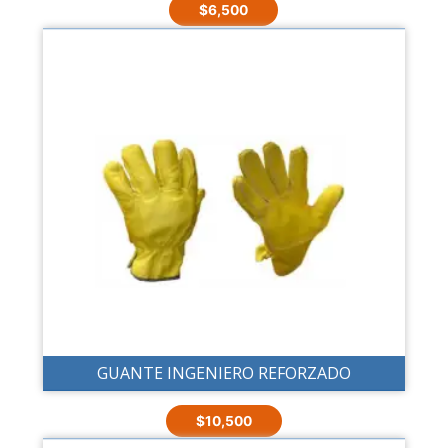
$
6,500
GUANTE INGENIERO REFORZADO
$
10,500