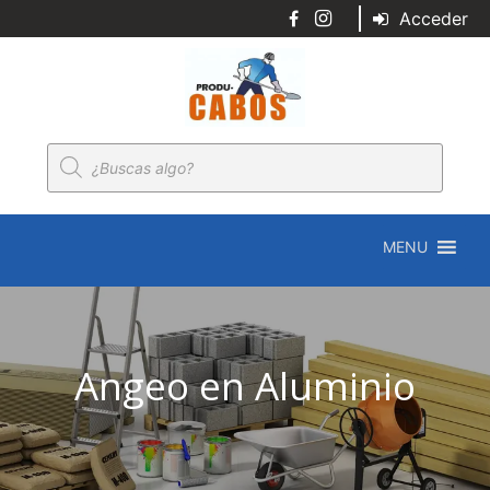
Acceder
Búsqueda
de
productos
MENU
Angeo en Aluminio