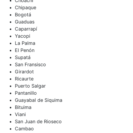
Choachí
Chipaque
Bogotá
Guaduas
Caparrapí
Yacopi
La Palma
El Penón
Supatá
San Fransisco
Girardot
Ricaurte
Puerto Salgar
Pantanillo
Guayabal de Siquima
Bituima
Viani
San Juan de Rioseco
Cambao