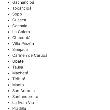
Gachancipá
Tocancipá
Sopó
Guasca
Gachala
La Calera
Chocontá
Villa Pinzón
Simijacá
Carmen de Carupá
Ubaté
Tausa
Machetá
Tiribitá
Manta
San Antonio
Santandercito
La Gran Vía
Pradilla