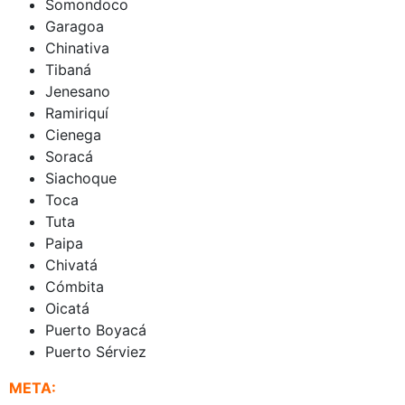
Somondoco
Garagoa
Chinativa
Tibaná
Jenesano
Ramiriquí
Cienega
Soracá
Siachoque
Toca
Tuta
Paipa
Chivatá
Cómbita
Oicatá
Puerto Boyacá
Puerto Sérviez
META: