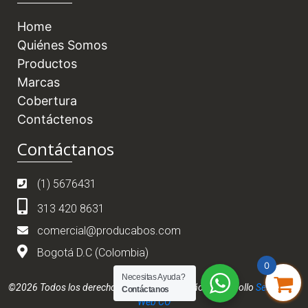
Home
Quiénes Somos
Productos
Marcas
Cobertura
Contáctenos
Contáctanos
(1) 5676431
313 420 8631
comercial@producabos.com
Bogotá D.C (Colombia)
0
Necesitas Ayuda?
©2026 Todos los derechos reservados. Diseño y desarrollo
Servidores
Contáctanos
Web CO