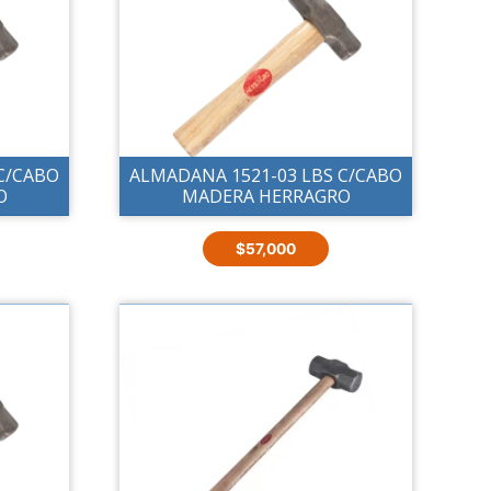
C/CABO
ALMADANA 1521-03 LBS C/CABO
O
MADERA HERRAGRO
$
57,000