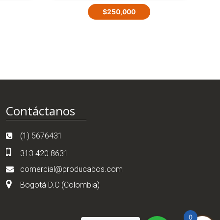
$
250,000
Contáctanos
(1) 5676431
313 420 8631
comercial@producabos.com
Bogotá D.C (Colombia)
0