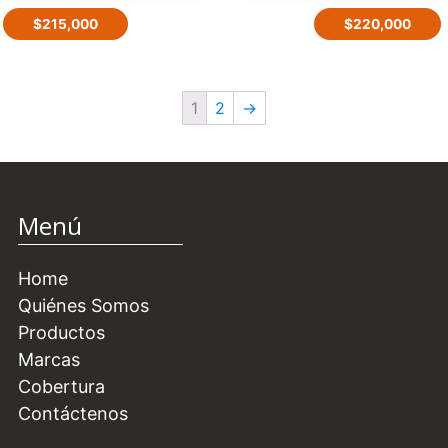
$
215,000
$
220,000
1
2
→
Menú
Home
Quiénes Somos
Productos
Marcas
Cobertura
Contáctenos