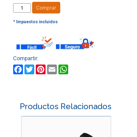
ALMADANA
Comprar
1521-
12
LBS
C/CABO
MADERA
HERRAGRO
cantidad
Facebook
Twitter
Pinterest
Email
WhatsApp
Productos Relacionados