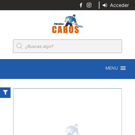
Acceder
Búsqueda
de
productos
MENU