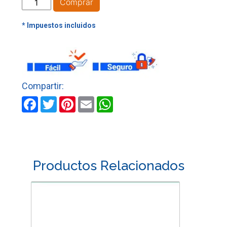
NYLON
Comprar
AZUL
DE
70
LBS
X
90
MTS
cantidad
Facebook
Twitter
Pinterest
Email
WhatsApp
Productos Relacionados