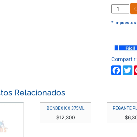
PEGANTE
PL
X
120ML
cantidad
Faceb
T
tos Relacionados
BONDEX K X 375ML
PEGANTE PL
$
12,300
$
6,3