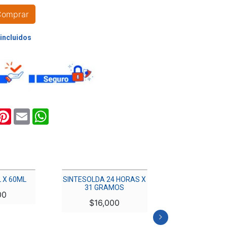
Comprar
ook
witter
Pinterest
Email
WhatsApp
 X 60ML
SINTESOLDA 24 HORAS X
31 GRAMOS
00
$
16,000