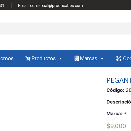
31.
Email: comercial@producabos.com
Somos
Productos
Marcas
Cob
PEGANT
Código:
28
Descripció
Marca:
PL
$
9,000