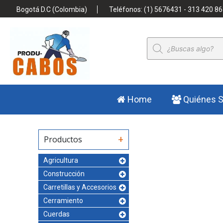
Bogotá D.C (Colombia)
Teléfonos: (1) 5676431 - 313 420 86
Búsqueda
de
productos
Home
Quiénes 
Productos
Agricultura
Construcción
Carretillas y Accesorios
Cerramiento
Cuerdas