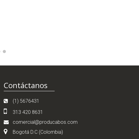
SILICONA EN
GRUESA X P
$
32,0
Contáctanos
(1) 5676431
313 420 8631
comercial@producabos.com
Bogotá D.C (Colombia)