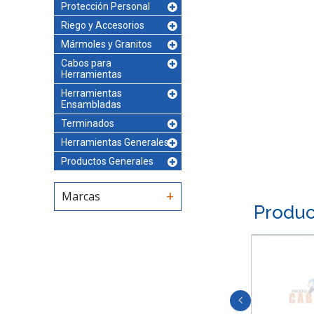
Protección Personal
Riego y Accesorios
Mármoles y Granitos
Cabos para
Herramientas
Herramientas
Ensambladas
Terminados
Herramientas Generales
Productos Generales
Marcas
Produc
SILICONA ANTI-HONGOS
NEGRA TUBO 310 ML
$
8,500