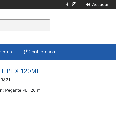
Acceder
ertura
Contáctenos
E PL X 120ML
9821
n:
Pegante PL 120 ml