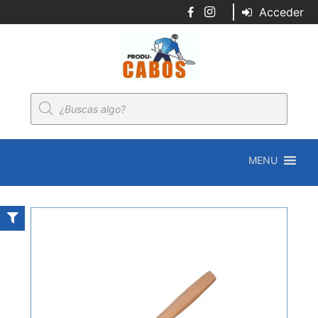
Acceder
Búsqueda
de
productos
MENU