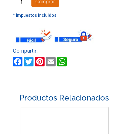
CABO
Comprar
MARTILLO
UÑA
N°
3
LIJADO
FINO
cantidad
Facebook
Twitter
Pinterest
Email
WhatsApp
Productos Relacionados