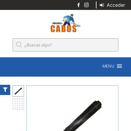
Acceder
Búsqueda
de
productos
MENU