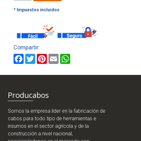
GALLINERO
PLASTICA
1.80
x
50
MTS
cantidad
Facebook
Twitter
Pinterest
Email
WhatsApp
Producabos
Somos la empresa líder en la fabricación de
cabos para todo tipo de herramientas e
insumos en el sector agrícola y de la
construcción a nivel nacional,