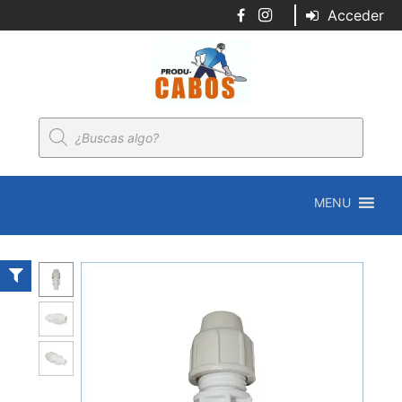
Acceder
Búsqueda
de
productos
MENU