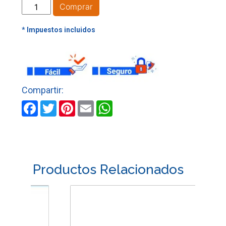
ADAPTADOR
Comprar
MACHO
ACOMETIDA
16
MM
X
1/2"
BLANCA
cantidad
Facebook
Twitter
Pinterest
Email
WhatsApp
Productos Relacionados