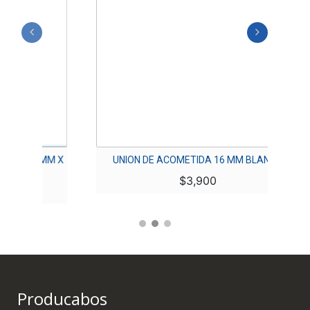
 X
UNION DE ACOMETIDA 16 MM BLANCA
UN
$
3,900
Producabos