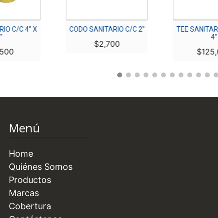
IO C/C 4″ X
CODO SANITARIO C/C 2″
TEE SANITARI
″
4″
$
2,700
500
$
125,
Menú
Home
Quiénes Somos
Productos
Marcas
Cobertura