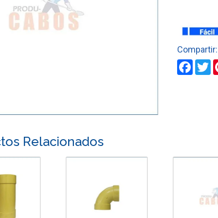
INSTALAC
SANITARIA
cantidad
Faceb
T
tos Relacionados