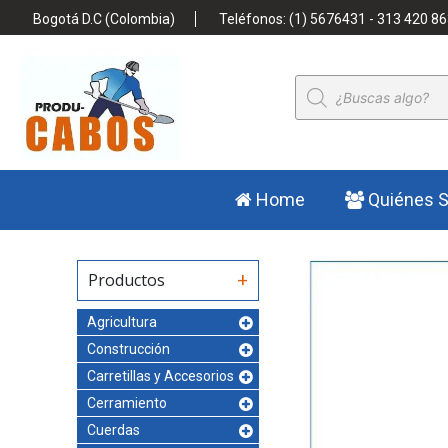
Bogotá D.C (Colombia)
Teléfonos: (1) 5676431 - 313 420 86
Búsqueda
de
productos
Home
Quiénes 
Productos
Agricultura
Construcción
Carretillas y Accesorios
Cerramiento
Cuerdas