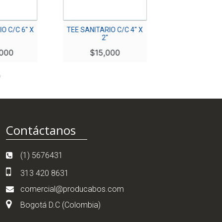
O C/C 6″ X
TEE SANITARIO C/C 4″ X
SEMICODO SA
2″
C/C 4″
000
$
15,000
$
10,0
Contáctanos
(1) 5676431
313 420 8631
comercial@producabos.com
Bogotá D.C (Colombia)