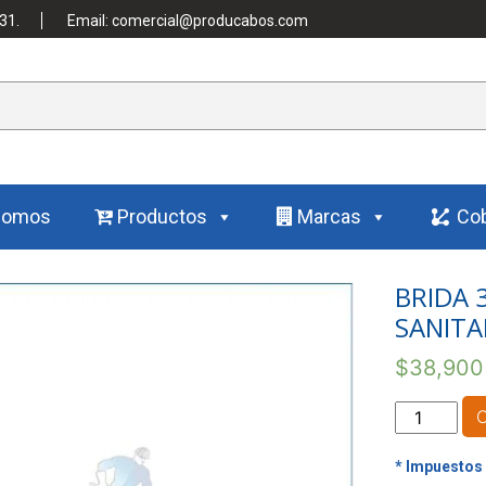
31.
Email: comercial@producabos.com
Somos
Productos
Marcas
Cob
BRIDA 
SANITA
$
38,900
BRIDA
3"
PARA