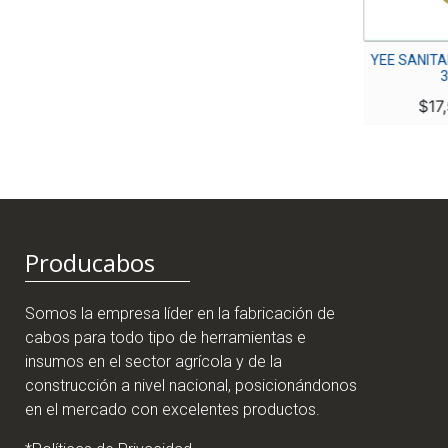
CODO SANITARIO C/E DE
YEE SANITAR
1″ 1/2
3
$
2,700
$
17,
Producabos
Somos la empresa líder en la fabricación de
cabos para todo tipo de herramientas e
insumos en el sector agrícola y de la
construcción a nivel nacional, posicionándonos
en el mercado con excelentes productos.