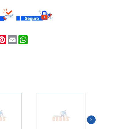
IONES
S
ook
witter
Pinterest
Email
WhatsApp