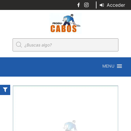
Acceder
Búsqueda
de
productos
MENU