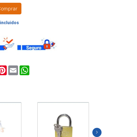
Comprar
ook
witter
Pinterest
Email
WhatsApp