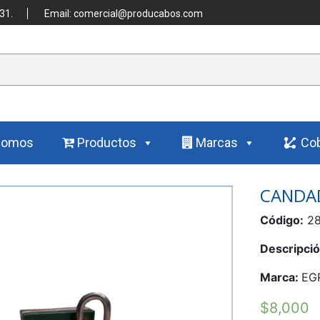
31.
Email: comercial@producabos.com
Somos
Productos
Marcas
Cob
CANDAD
Código:
28
Descripció
Marca:
EG
$
8,000