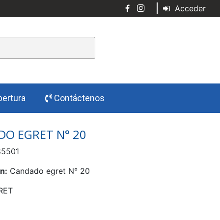
Acceder
ertura
Contáctenos
O EGRET N° 20
5501
n:
Candado egret N° 20
RET