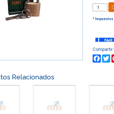
CANDADO
EGRET
N°
20
cantidad
Faceb
T
tos Relacionados