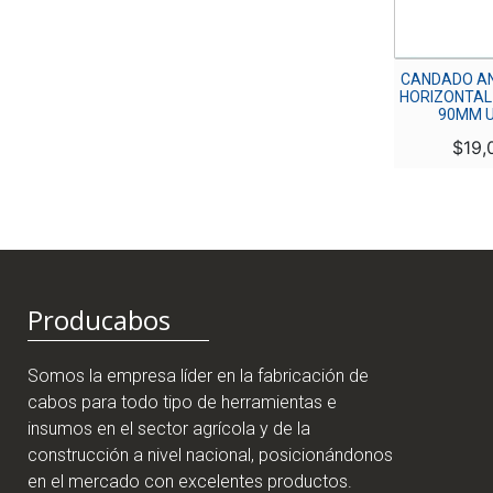
CANDADO EGRET N° 40
CANDADO AN
HORIZONTAL
$
16,500
90MM U
$
19,
Producabos
Somos la empresa líder en la fabricación de
cabos para todo tipo de herramientas e
insumos en el sector agrícola y de la
construcción a nivel nacional, posicionándonos
en el mercado con excelentes productos.