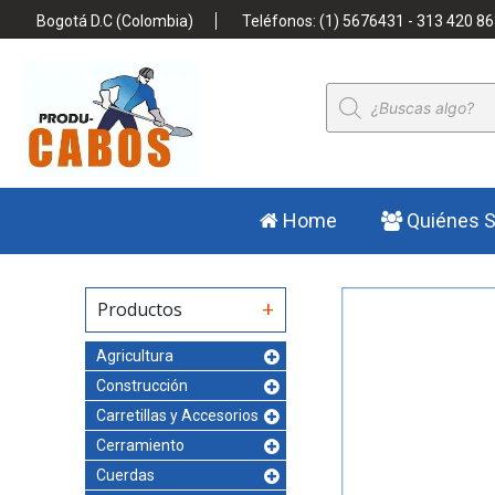
Bogotá D.C (Colombia)
Teléfonos: (1) 5676431 - 313 420 86
Búsqueda
de
productos
Home
Quiénes 
Productos
Agricultura
Construcción
Carretillas y Accesorios
Cerramiento
Cuerdas