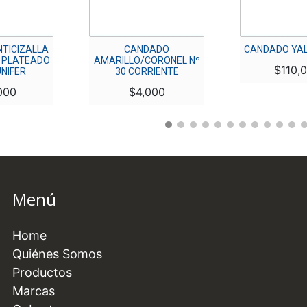
TICIZALLA
CANDADO
CANDADO YALE
 PLATEADO
AMARILLO/CORONEL Nº
$
110,
NIFER
30 CORRIENTE
000
$
4,000
Menú
Home
Quiénes Somos
Productos
Marcas