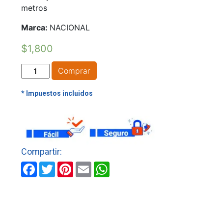
metros
Marca:
NACIONAL
$
1,800
CINTA
Comprar
DE
ENMASCARAR
1/2"
X
20
MTS
cantidad
Facebook
Twitter
Pinterest
Email
WhatsApp