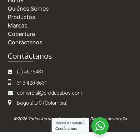
Home
Quiénes Somos
Productos
Marcas
Cobertura
Contáctenos
Contáctanos
(1) 5676431
313 420 8631
comercial@producabos.com
Bogotá D.C (Colombia)
Necesitas Ayuda?
Contáctanos
©2026 Todos los derechos reservados. Diseño y desarrollo
Servidores Web CO