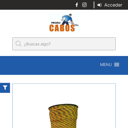
Acceder
Búsqueda
de
productos
MENU