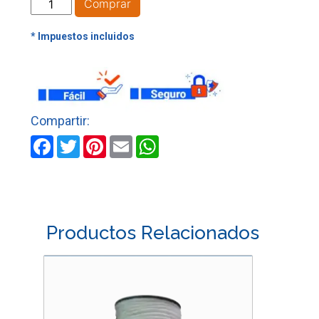
CORDEL
Comprar
TRICOLOR
N
3
X
100
MTS
cantidad
Facebook
Twitter
Pinterest
Email
WhatsApp
Productos Relacionados