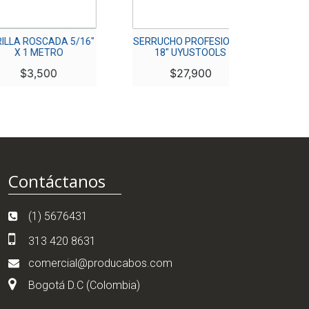
ADA 5/16″
SERRUCHO PROFESIONAL
SERRUCHO PRO
TRO
18″ UYUSTOOLS
22″ UYUST
00
$
27,900
$
29,9
Contáctanos
(1) 5676431
313 420 8631
comercial@producabos.com
Bogotá D.C (Colombia)