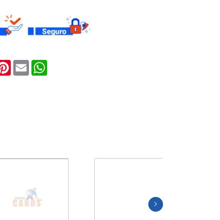
S
ook
witter
Pinterest
Email
WhatsApp