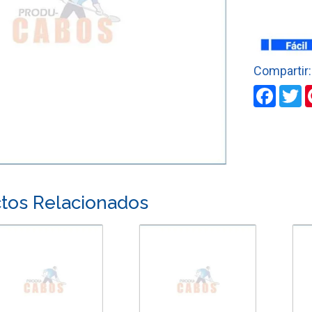
CON
BALINERA
TRUPER
cantidad
Faceb
T
tos Relacionados