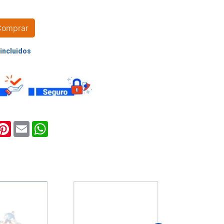
Comprar
RA
O
ook
witter
Pinterest
Email
WhatsApp