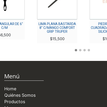
ULAR DE 6″
LIMA PLANA BASTARDA
PIEDRA A
M
8″ C/MANGO COMFORT
CUADRADA 8″
GRIP TRUPER
SILICIO 
500
$
15,500
$
16,5
Menú
Home
Quiénes Somos
Productos