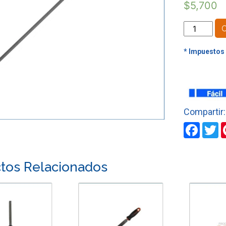
$
5,700
LIMA
MOTOSIER
DE
5/32"
X
8"
S/M
HERRAGR
cantidad
Faceb
T
tos Relacionados