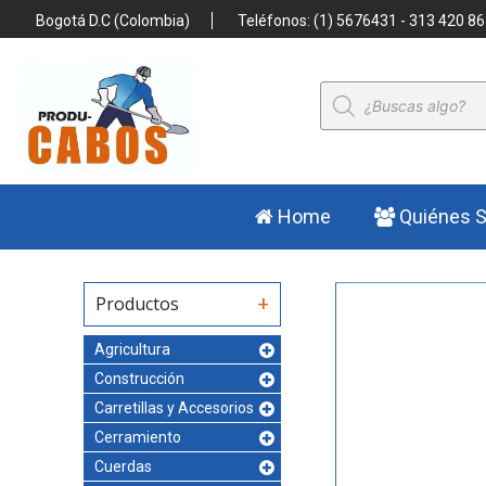
Bogotá D.C (Colombia)
Teléfonos: (1) 5676431 - 313 420 86
Búsqueda
de
productos
Home
Quiénes 
Productos
Agricultura
Construcción
Carretillas y Accesorios
Cerramiento
Cuerdas