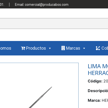
31.
Email: comercial@producabos.com
Somos
Productos
Marcas
Cob
LIMA M
HERRA
Código:
2
Descripci
Marca:
HE