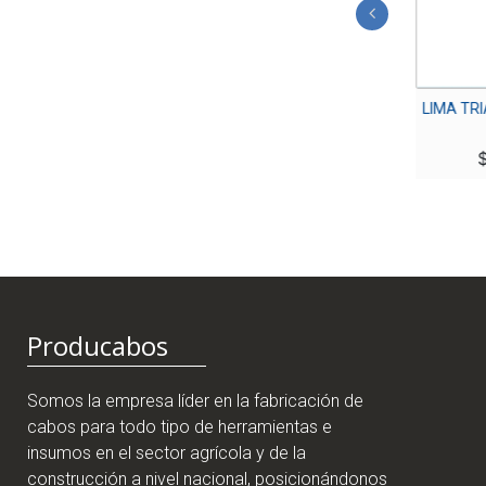
LIMA MOTOSIERRA DE
LIMA TRIANG
7/32″ X 8″ S/M
C/
HERRAGRO
$
6,
$
5,700
Producabos
Somos la empresa líder en la fabricación de
cabos para todo tipo de herramientas e
insumos en el sector agrícola y de la
construcción a nivel nacional, posicionándonos