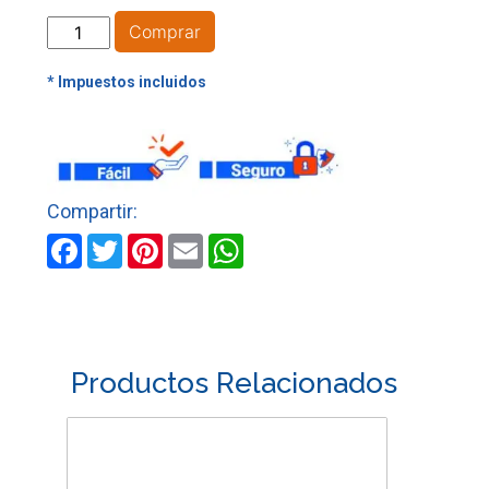
LIMA
Comprar
MOTOSIERRA
DE
3/16"
X
8"
S/M
HERRAGRO
cantidad
Facebook
Twitter
Pinterest
Email
WhatsApp
Productos Relacionados