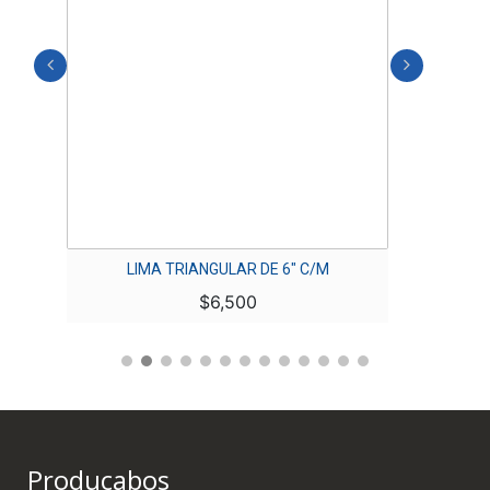
O
LIMA TRIANGULAR DE 6″ C/M
PIE
$
6,500
Producabos