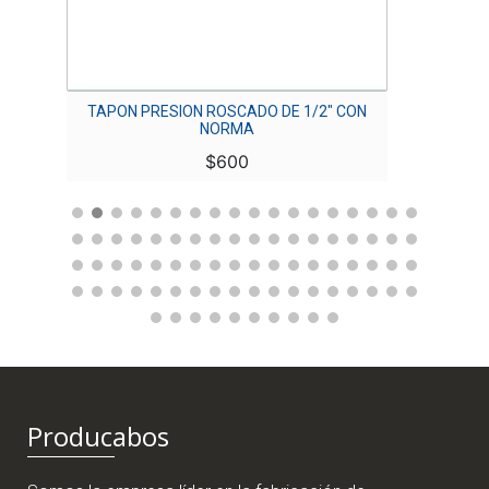
TAPON PRESION ROSCADO DE 1/2″ CON
NORMA
$
600
Producabos