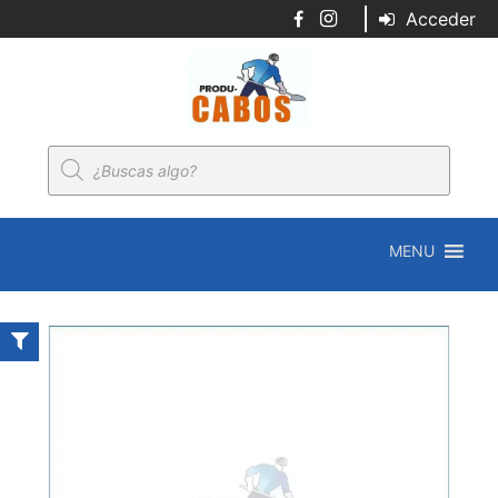
Acceder
Búsqueda
de
productos
MENU