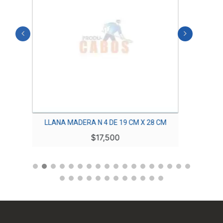
19
LLANA MADERA N 4 DE 19 CM X 28 CM
LL
$
17,500