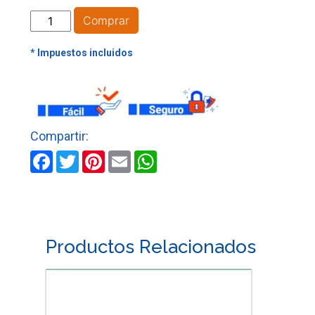
LLANA
Comprar
DENTADA
M/MADERA
10
MM
X
10
MM
HOPEX
Facebook
Twitter
Pinterest
Email
WhatsApp
cantidad
Productos Relacionados