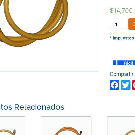
$
14,700
MANGUER
ACOPLAD
GAS
NATURAL
X
1.5
MTS
CERT
cantidad
Faceb
T
tos Relacionados