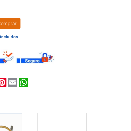
A
Comprar
A
ook
witter
Pinterest
Email
WhatsApp