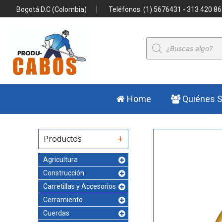
Bogotá D.C (Colombia)
Teléfonos: (1) 5676431 - 313 420 86
Búsqueda
de
productos
Home
Quiénes 
Productos
Agricultura
Construcción
Carretillas y Accesorios
Cerramiento
Cuerdas