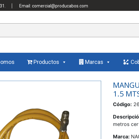
31.
Email: comercial@producabos.com
Somos
Productos
Marcas
Cob
MANGU
1.5 MT
Código:
26
Descripci
metros cer
Marca:
NA