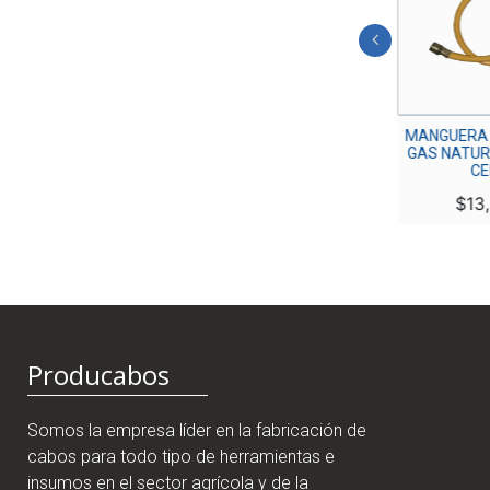
MANGUERA ACOPLADA
MANGUERA 
GAS NATURAL X 2 MTS
GAS NATURA
CE
$
11,000
$
13,
Producabos
Somos la empresa líder en la fabricación de
cabos para todo tipo de herramientas e
insumos en el sector agrícola y de la