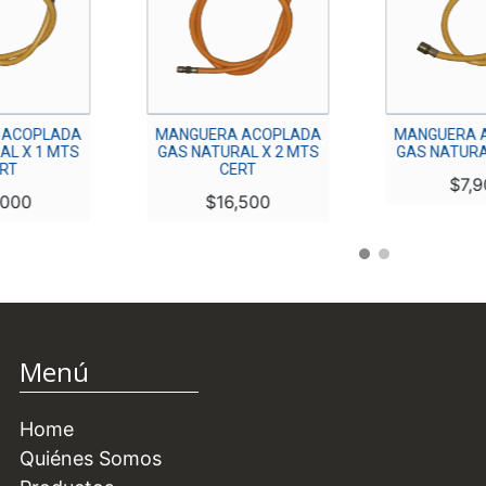
ACOPLADA
MANGUERA ACOPLADA
MANGUERA A
L X 1 MTS
GAS NATURAL X 2 MTS
GAS NATURAL
RT
CERT
$
7,9
000
$
16,500
Menú
Home
Quiénes Somos