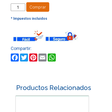
MANGUERA
Comprar
CRISTAL
CL
-
40
X
1"
X
90
Facebook
Twitter
Pinterest
Email
WhatsApp
MTS
cantidad
Productos Relacionados