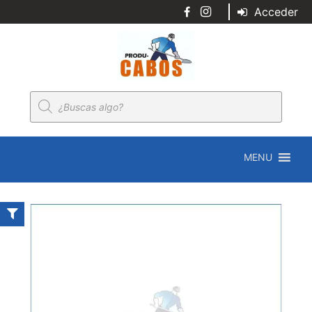
Acceder
Búsqueda
de
productos
MENU