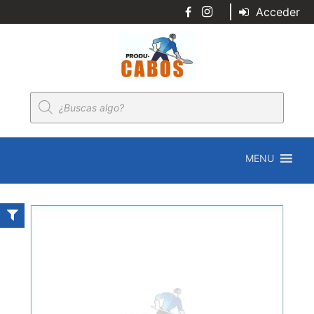
Acceder
Búsqueda
de
productos
MENU