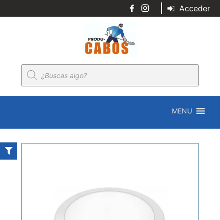
Acceder
Búsqueda
de
productos
MENU