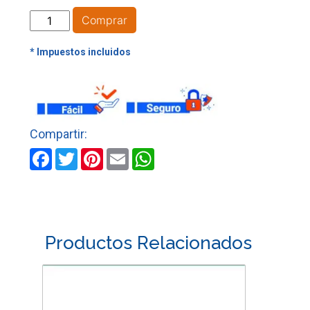
PANEL
Comprar
LED
REDONDO
DE
SOBREPONER
DE
24W
MERCURY
cantidad
Facebook
Twitter
Pinterest
Email
WhatsApp
Productos Relacionados