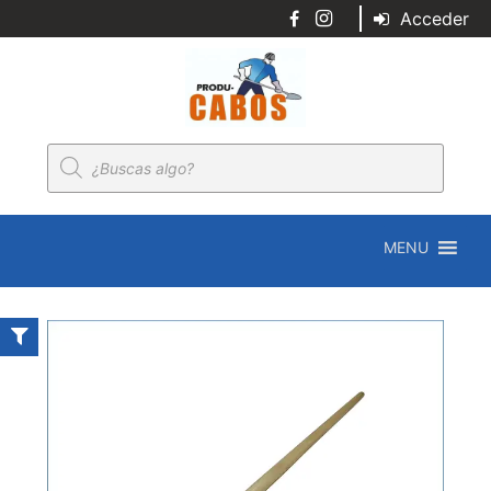
Acceder
Búsqueda
de
productos
MENU