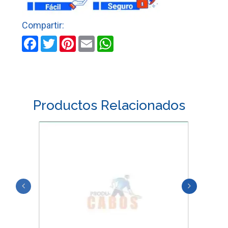
DE
3
X
6
Facebook
Twitter
Pinterest
Email
WhatsApp
MTS
cantidad
Productos Relacionados