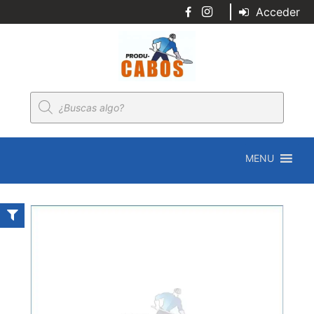
Acceder
Búsqueda
de
productos
MENU