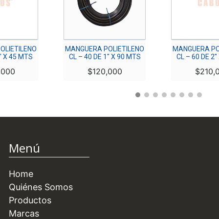
OLIETILENO
MANGUERA POLIETILENO
MANGUERA PO
3″ X 45 MTS
CL – 40 DE 1″ X 90 MTS
CL – 60 DE 2″
,000
$
120,000
$
210,
Menú
Home
Quiénes Somos
Productos
Marcas