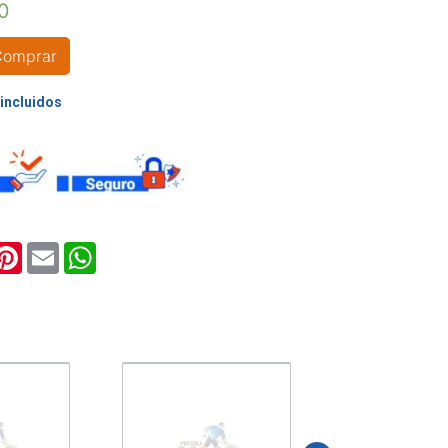
0
A
Comprar
NO
ook
witter
Pinterest
Email
WhatsApp