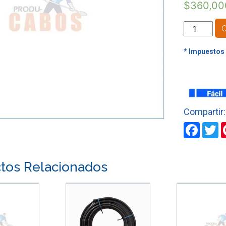
$
360,00
MANGUER
POLIETILE
CL
-
40
DE
2"
X
90
Faceb
T
MTS
cantidad
tos Relacionados