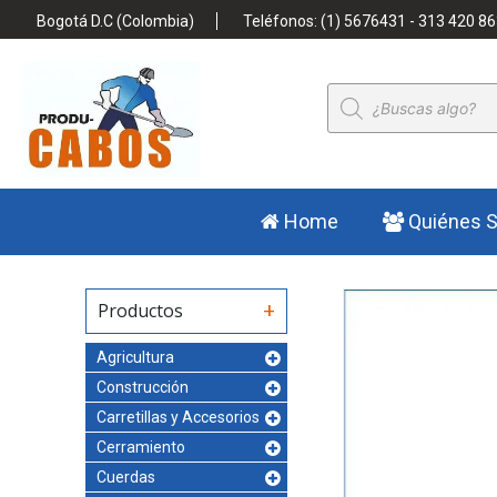
Bogotá D.C (Colombia)
Teléfonos: (1) 5676431 - 313 420 86
Búsqueda
de
productos
Home
Quiénes 
Productos
Agricultura
Construcción
Carretillas y Accesorios
Cerramiento
Cuerdas