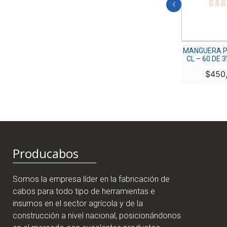
MANGUERA POLIETILENO
MANGUERA P
CL – 60 DE 1/2″ X 90 MTS
CL – 60 DE 
$
85,000
$
450
Producabos
Somos la empresa líder en la fabricación de
cabos para todo tipo de herramientas e
insumos en el sector agrícola y de la
construcción a nivel nacional, posicionándonos