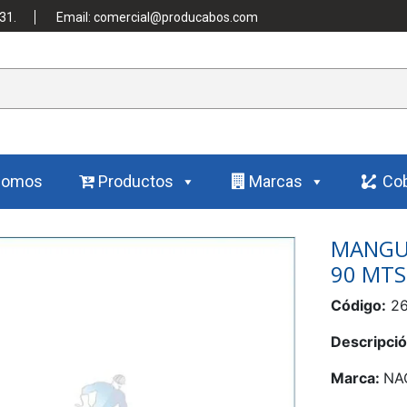
31.
Email: comercial@producabos.com
Somos
Productos
Marcas
Cob
MANGUE
90 MTS
Código:
26
Descripci
Marca:
NA