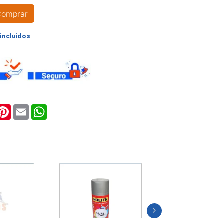
Comprar
E
E
ook
witter
Pinterest
Email
WhatsApp