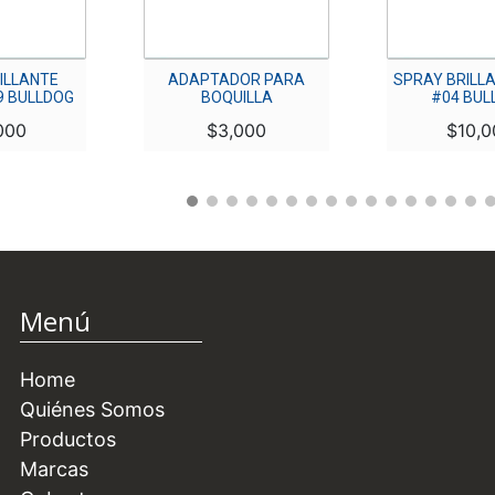
ILLANTE
ADAPTADOR PARA
SPRAY BRILL
9 BULLDOG
BOQUILLA
#04 BUL
000
$
3,000
$
10,0
Menú
Home
Quiénes Somos
Productos
Marcas