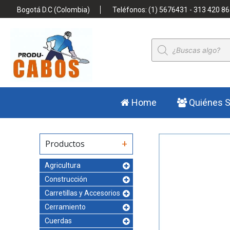
Bogotá D.C (Colombia)
Teléfonos: (1) 5676431 - 313 420 86
Búsqueda
de
productos
Home
Quiénes 
Productos
Agricultura
Construcción
Carretillas y Accesorios
Cerramiento
Cuerdas