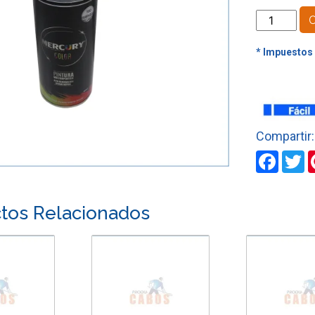
SPRAY
BRILLANT
LACA
CORRIENT
cantidad
Faceb
T
tos Relacionados