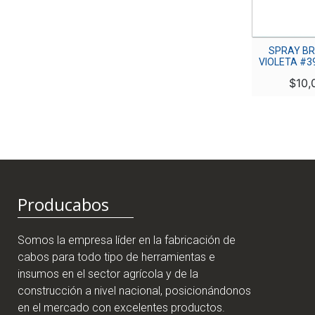
SPRAY VERSUS SEMI-
SPRAY BR
MATE ORO GOLD
VIOLETA #3
#BLV010 BULLDOG
$
10,
$
28,000
Producabos
Somos la empresa líder en la fabricación de
cabos para todo tipo de herramientas e
insumos en el sector agrícola y de la
construcción a nivel nacional, posicionándonos
en el mercado con excelentes productos.