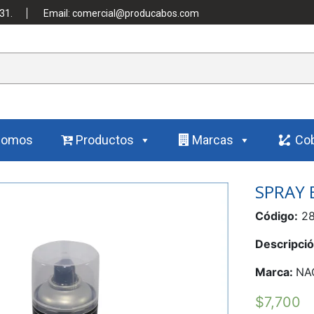
31.
Email: comercial@producabos.com
Somos
Productos
Marcas
Cob
SPRAY 
Código:
28
Descripci
Marca:
NA
$
7,700