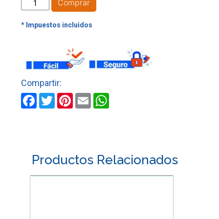
TIJERA
Comprar
FLORICULTURA
DE
8"
UYUSTOOLS
cantidad
Facebook
Twitter
Pinterest
Email
WhatsApp
Productos Relacionados