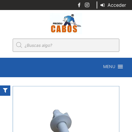
Acceder
Búsqueda
de
productos
MENU