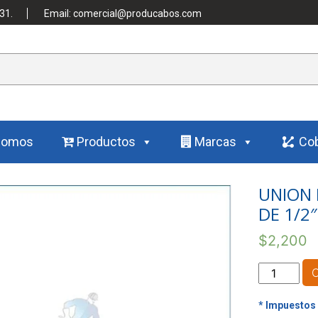
31.
Email: comercial@producabos.com
Somos
Productos
Marcas
Cob
UNION 
DE 1/2″
$
2,200
UNION
PARA
MANGUER