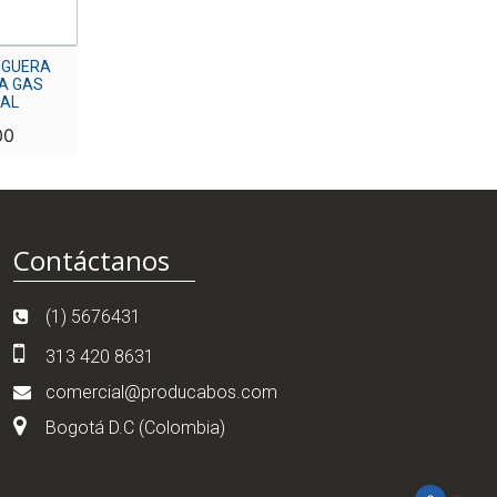
NGUERA
A GAS
AL
00
Contáctanos
(1) 5676431
313 420 8631
comercial@producabos.com
Bogotá D.C (Colombia)