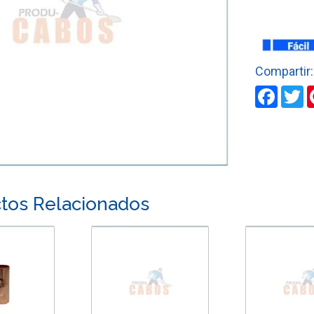
GAS
EN
COBRE
DE
1/2"
cantidad
Faceb
T
tos Relacionados