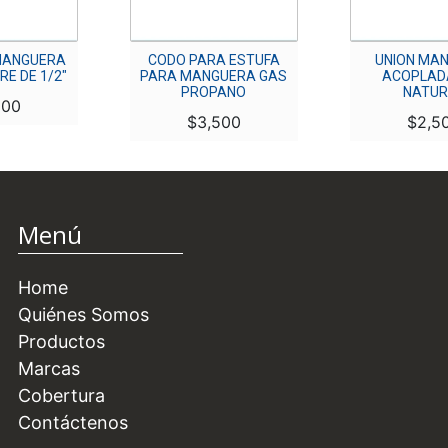
MANGUERA
CODO PARA ESTUFA
UNION MA
RE DE 1/2″
PARA MANGUERA GAS
ACOPLAD
PROPANO
NATUR
200
$
3,500
$
2,5
Menú
Home
Quiénes Somos
Productos
Marcas
Cobertura
Contáctenos