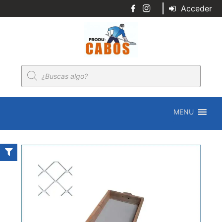
Acceder
Búsqueda
de
productos
MENU