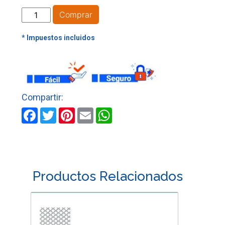
ZARANDA
Comprar
MADERA
PEQUEÑA
29
CM
X
50
CM
C/MALLA
Facebook
Twitter
Pinterest
Email
WhatsApp
2
X
2
cantidad
Productos Relacionados