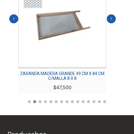
 CM
ZARANDA MADERA GRANDE 49 CM X 84 CM
ZARAND
C/MALLA 8 X 8
$
47,500