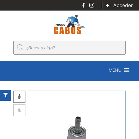
Acceder
Búsqueda
de
productos
MENU