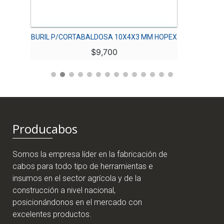
BURIL P/CORTABALDOSA 10X4X3 MM HOPEX
BURIL 
$
9,700
Producabos
Somos la empresa líder en la fabricación de
cabos para todo tipo de herramientas e
insumos en el sector agrícola y de la
construcción a nivel nacional,
posicionándonos en el mercado con
excelentes productos.