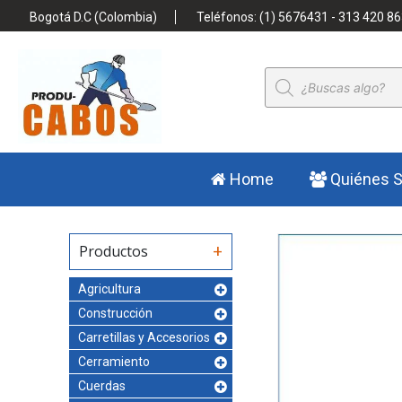
Bogotá D.C (Colombia)
Teléfonos: (1) 5676431 - 313 420 86
Búsqueda
de
productos
Home
Quiénes 
Productos
Agricultura
Construcción
Carretillas y Accesorios
Cerramiento
Cuerdas