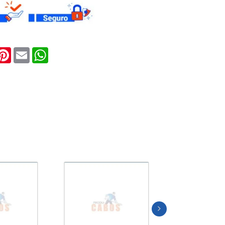
ook
witter
Pinterest
Email
WhatsApp