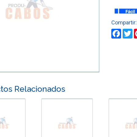
HOPEX
cantidad
Faceb
T
tos Relacionados