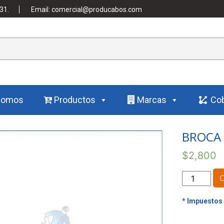
31.
Email: comercial@producabos.com
Somos
Productos
Marcas
Cob
BROCA 
$
2,800
BROCA
HSS
METAL
5/16"