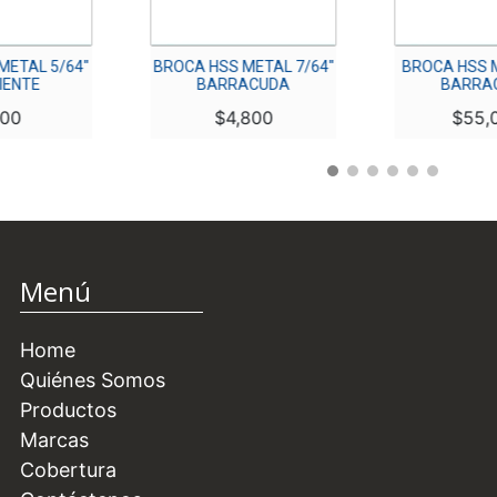
ETAL 5/64″
BROCA HSS METAL 7/64″
BROCA HSS M
ENTE
BARRACUDA
BARRA
00
$
4,800
$
55,
Menú
Home
Quiénes Somos
Productos
Marcas
Cobertura