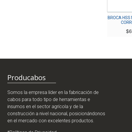
BROCA HSS METAL 1/4″
BROCA HSS M
CORRIENTE
CORRI
$
1,500
$
6
Producabos
Somos la empresa líder en la fabricación de
cabos para todo tipo de herramientas e
insumos en el sector agrícola y de la
construcción a nivel nacional, posicionándonos
en el mercado con excelentes productos.