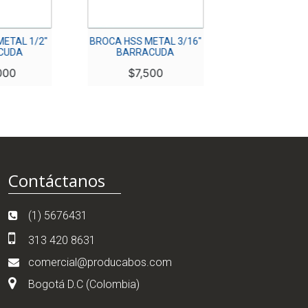
ETAL 1/2″
BROCA HSS METAL 3/16″
BROCA HSS MET
CUDA
BARRACUDA
$
700
000
$
7,500
Contáctanos
(1) 5676431
313 420 8631
comercial@producabos.com
Bogotá D.C (Colombia)