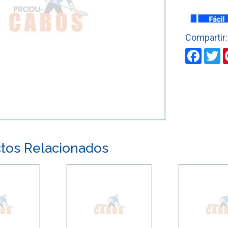
CORRIENT
cantidad
Faceb
T
tos Relacionados