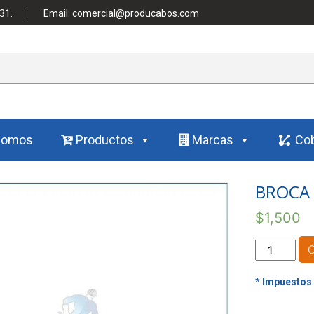
31.
Email: comercial@producabos.com
Somos
Productos
Marcas
Cob
BROCA 
$
1,500
BROCA
HSS
METAL
1/4"