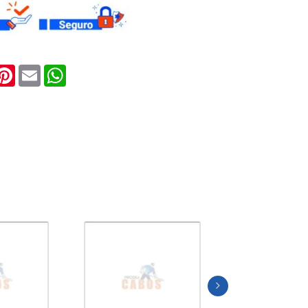
E
ook
witter
Pinterest
Email
WhatsApp