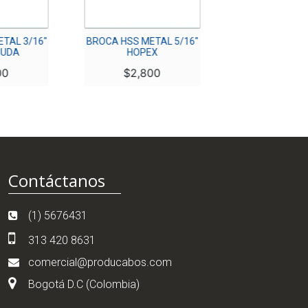
TAL 3/16″
BROCA HSS METAL 5/16″
BROCA HSS MET
CUDA
HOPEX
BARRAC
00
$
2,800
$
5,50
Contáctanos
(1) 5676431
313 420 8631
comercial@producabos.com
Bogotá D.C (Colombia)