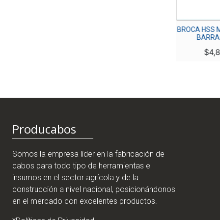
BROCA HSS METAL 1/8″
BROCA HSS M
CORRIENTE
BARRA
$
800
$
4,
Producabos
Somos la empresa líder en la fabricación de
cabos para todo tipo de herramientas e
insumos en el sector agrícola y de la
construcción a nivel nacional, posicionándonos
en el mercado con excelentes productos.