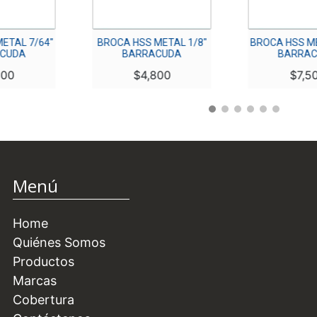
ETAL 7/64″
BROCA HSS METAL 1/8″
BROCA HSS ME
CUDA
BARRACUDA
BARRA
800
$
4,800
$
7,5
Menú
Home
Quiénes Somos
Productos
Marcas
Cobertura