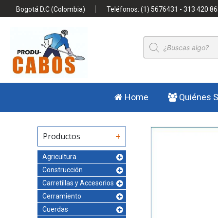
Bogotá D.C (Colombia)
Teléfonos: (1) 5676431 - 313 420 86
Búsqueda
de
productos
Home
Quiénes 
Productos
Agricultura
Construcción
Carretillas y Accesorios
Cerramiento
Cuerdas