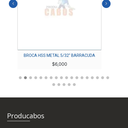
BROCA HSS METAL 5/32″ BARRACUDA
BR
$
6,000
Producabos