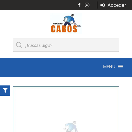
Acceder
Búsqueda
de
productos
MENU