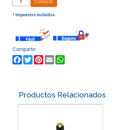
ESPATULA
Comprar
FLEXIBLE
M/PLASTICO
DE
3"
CORRIENTE
cantidad
Facebook
Twitter
Pinterest
Email
WhatsApp
Productos Relacionados