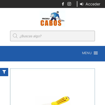
Acceder
Búsqueda
de
productos
MENU