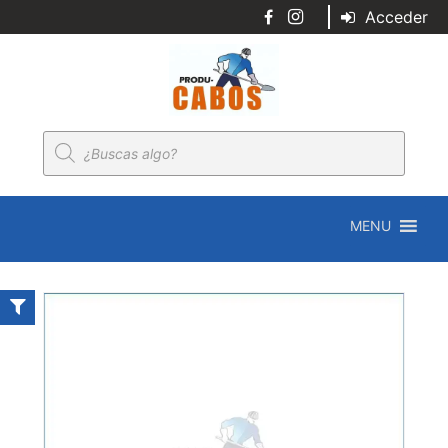
Acceder
Búsqueda
de
productos
MENU