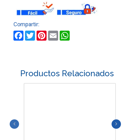
TIPO
NAVAJA,
CUERPO
DE
LAMINA
Facebook
Twitter
Pinterest
Email
WhatsApp
PRETUL
cantidad
Productos Relacionados