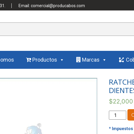
31.
Email: comercial@producabos.com
Somos
Productos
Marcas
Cob
RATCHE
DIENTE
$
22,000
RATCHET
DE
3/8"