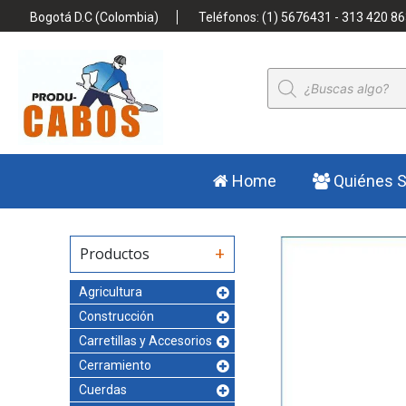
Bogotá D.C (Colombia)
Teléfonos: (1) 5676431 - 313 420 86
Búsqueda
de
productos
Home
Quiénes 
Productos
Agricultura
Construcción
Carretillas y Accesorios
Cerramiento
Cuerdas