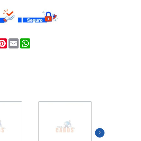
ook
witter
Pinterest
Email
WhatsApp