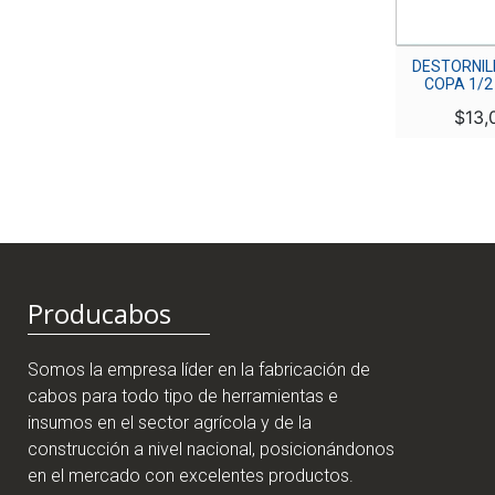
DESTORNILLADOR
DESTORNIL
TAMACO
COPA 1/2
INTERCAMBIABLE 1X6
$
13,
UYUSTOOLS
$
3,500
Producabos
Somos la empresa líder en la fabricación de
cabos para todo tipo de herramientas e
insumos en el sector agrícola y de la
construcción a nivel nacional, posicionándonos
en el mercado con excelentes productos.