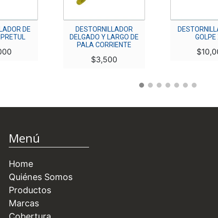
LADOR DE
DESTORNILLADOR
DESTORNILL
 PRETUL
DELGADO Y LARGO DE
GOLPE 
PALA CORRIENTE
000
$
10,0
$
3,500
Menú
Home
Quiénes Somos
Productos
Marcas
Cobertura