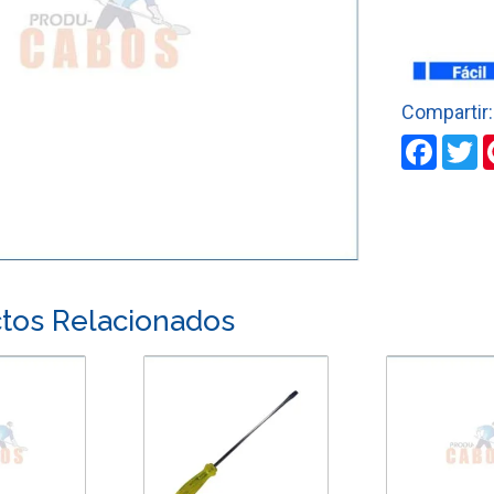
CABEZA
REDONDA
39
DIENTES
PRETUL
cantidad
Faceb
T
tos Relacionados