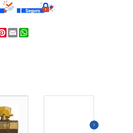
ook
witter
Pinterest
Email
WhatsApp