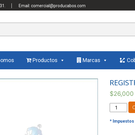
31.
Email: comercial@producabos.com
Somos
Productos
Marcas
Cob
REGIST
$
26,000
REGISTRO
CORTINA
EN
BRONCE