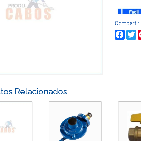
DE
1/2"
cantidad
Faceb
T
tos Relacionados