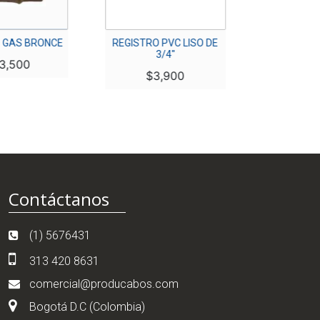
S BRONCE
REGISTRO PVC LISO DE
REGISTRO PVC L
3/4″
00
$
5,50
$
3,900
Contáctanos
(1) 5676431
313 420 8631
comercial@producabos.com
Bogotá D.C (Colombia)