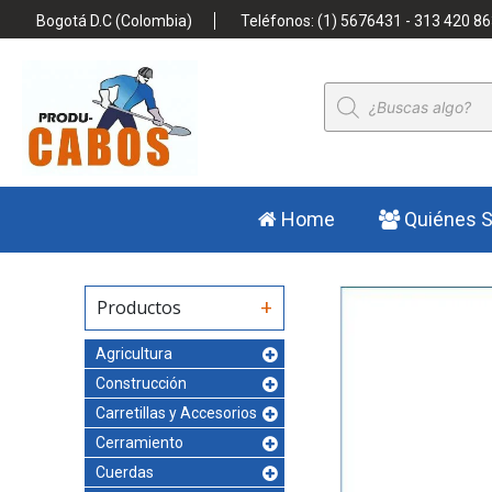
Bogotá D.C (Colombia)
Teléfonos: (1) 5676431 - 313 420 86
Búsqueda
de
productos
Home
Quiénes 
Productos
Agricultura
Construcción
Carretillas y Accesorios
Cerramiento
Cuerdas