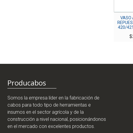
MEDIDOR DE AGUA 1/2″ X
VASO ALU
190MM CON
REPUESTO P
ALARGADERA PLASTICA
420/421/4
$
250,000
$
24,
Producabos
Somos la empresa líder en la fabricación de
cabos para todo tipo de herramientas e
insumos en el sector agrícola y de la
construcción a nivel nacional, posicionándonos
en el mercado con excelentes productos.