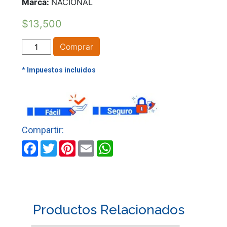
Marca:
NACIONAL
$
13,500
REGISTRO
Comprar
GAS
BRONCE
cantidad
Facebook
Twitter
Pinterest
Email
WhatsApp
Productos Relacionados