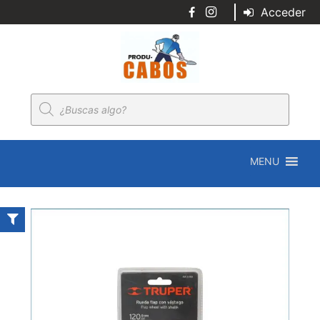
Acceder
Búsqueda
de
productos
MENU