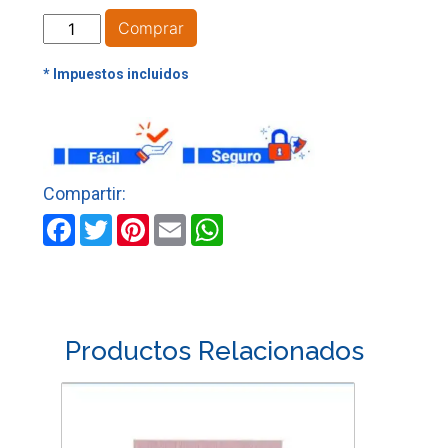
RUEDA
Comprar
FLAB
3"
PARA
TALADRO
GRANO
120
TRUPER
cantidad
Facebook
Twitter
Pinterest
Email
WhatsApp
Productos Relacionados